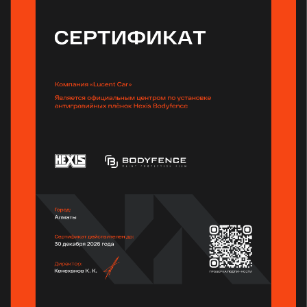
info@vinylworld.pro
VinylWorld
— эксклюзивный